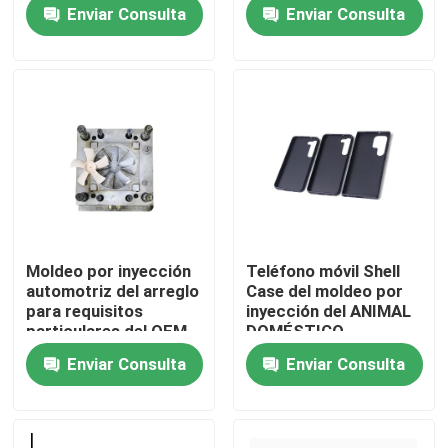
plástico de acero P20
Enviar Consulta
Enviar Consulta
Recorrido por la fábrica
Control de calidad
Contacta con nosotros
Noticias
Moldeo por inyección
Teléfono móvil Shell
automotriz del arreglo
Case del moldeo por
Casos de trabajo
para requisitos
inyección del ANIMAL
particulares del OEM
DOMÉSTICO
que moldea para hacer
multicolor plástico
Enviar Consulta
Enviar Consulta
piezas plásticas
barato de la PC
Moldeo por inyección auto
Muelas inyectables de piezas de electrodomésticos