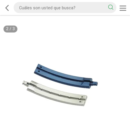
2
/
3