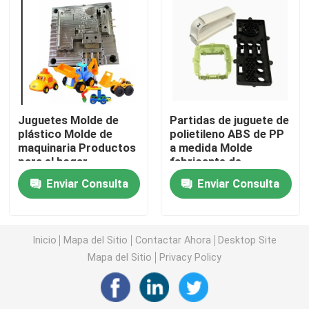
Moldeo por inyección médico
Molde de inyección 2K
Juguetes Molde de
Partidas de juguete de
Molde de inyección de plástico
plástico Molde de
polietileno ABS de PP
maquinaria Productos
a medida Molde
para el hogar
fabricante de
molde de inyección de metal
Fabricantes de piezas
herramientas Molde
Enviar Consulta
Enviar Consulta
moldeadas por
de inyección de
inyección Molde de
plástico
La aleación de aluminio a presión fundición
inyección de plástico
a medida
Inicio
Mapa del Sitio
Contactar Ahora
Desktop Site
La aleación del cinc a presión fundición
Mapa del Sitio
Privacy Policy
El trabajar a máquina de encargo del CNC