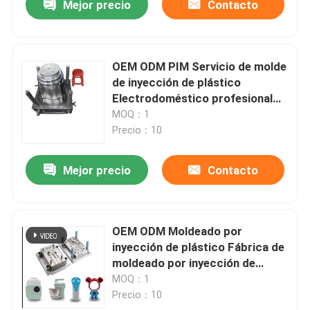
Mejor precio
Contacto
OEM ODM PIM Servicio de molde
de inyección de plástico
Electrodoméstico profesional
personalizado Eficiente
MOQ：1
Precio：10
Mejor precio
Contacto
OEM ODM Moldeado por
inyección de plástico Fábrica de
moldeado por inyección de
plásticos de cavidad múltiple
MOQ：1
Precio：10