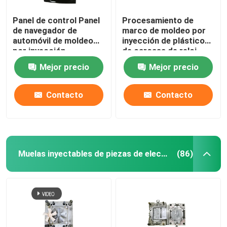
Panel de control Panel
Procesamiento de
de navegador de
marco de moldeo por
automóvil de moldeo
inyección de plástico
por inyección
de carcasa de reloj
automotriz IMD
inteligente moldeado
Mejor precio
Mejor precio
por inyección
Contacto
Contacto
Muelas inyectables de piezas de electrodomésticos
(86)