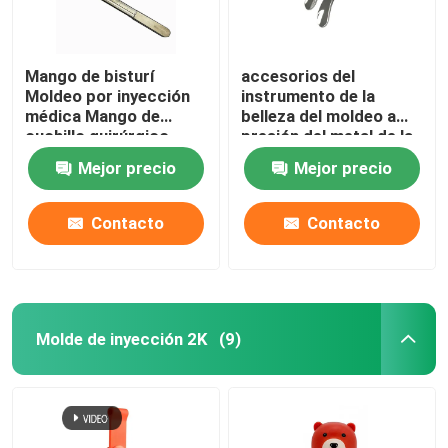
Mango de bisturí
accesorios del
Moldeo por inyección
instrumento de la
médica Mango de
belleza del moldeo a
cuchillo quirúrgico
presión del metal de la
Metalurgia de polvo
metalurgia del polvo
Mejor precio
Mejor precio
316L
Contacto
Contacto
Molde de inyección 2K
(9)