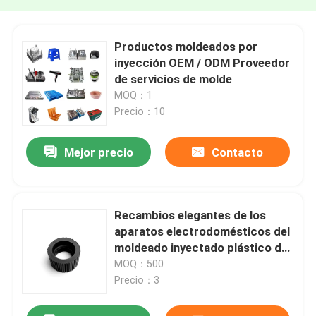
Productos moldeados por
inyección OEM / ODM Proveedor
de servicios de molde
MOQ：1
Precio：10
Mejor precio
Contacto
Recambios elegantes de los
aparatos electrodomésticos del
moldeado inyectado plástico de
acero endurecido
MOQ：500
Precio：3