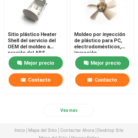
Sitio plástico Heater
Moldeo por inyección
Shell del servicio del
de plástico para PC,
OEM del moldeo a
electrodomésticos,
presión del ABS
inyección
personalizada, hoja
Mejor precio
Mejor precio
divertida
Contacto
Contacto
Vea más
Inicio
Mapa del Sitio
Contactar Ahora
Desktop Site
Mapa del Sitio
Privacy Policy