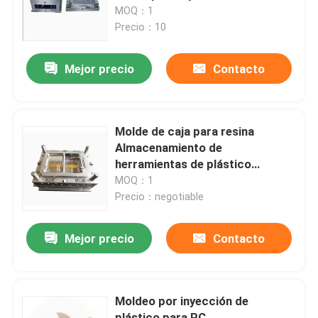
automóviles
MOQ：1
Precio：10
Recorrido por la fábrica
Mejor precio
Contacto
Control de calidad
Contacta con nosotros
Molde de caja para resina
Almacenamiento de
herramientas de plástico
Noticias
personalizado apilamiento de
MOQ：1
almacenamiento transparente
Precio：negotiable
moldeo por inyección
Casos de trabajo
Mejor precio
Contacto
Moldeo por inyección auto
Moldeo por inyección de
Muelas inyectables de piezas de electrodomésticos
plástico para PC,