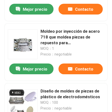
Mejor precio
Contacto
Moldeo por inyección de acero
718 que moldea piezas de
repuesto para
electrodomésticos con molde
MOQ：1
de cavidades múltiples
Precio：negotiable
Mejor precio
Contacto
Diseño de moldes de piezas de
plástico de electrodomésticos
MOQ：100
Precio：negotiable