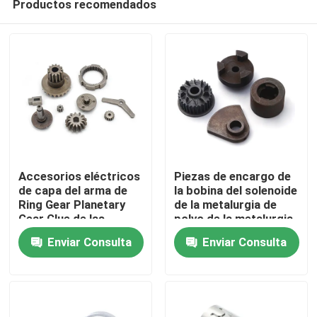
Productos recomendados
Accesorios eléctricos
Piezas de encargo de
de capa del arma de
la bobina del solenoide
Ring Gear Planetary
de la metalurgia de
Gear Glue de las
polvo de la metalurgia
En casa.
herramientas del
de polvo del
Enviar Consulta
Enviar Consulta
proceso de la
tratamiento térmico
metalurgia
superficial
Productos
Sobre nosotros