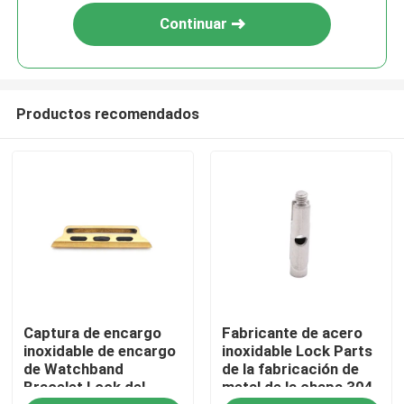
Continuar
Productos recomendados
En casa.
Captura de encargo
Fabricante de acero
Productos
inoxidable de encargo
inoxidable Lock Parts
de Watchband
de la fabricación de
Bracelet Lock del
metal de la chapa 304
Sobre nosotros