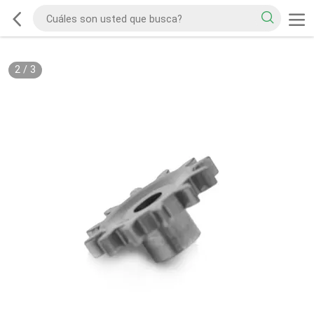
2
/
3