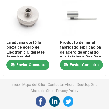
Moldeo por inyección médico
Molde de inyección 2K
La aduana cortó la
Producto de metal
Molde de inyección de plástico
pieza de acero de
fabricado fabricación
Electronic Cigarette
de acero de encargo
Atomizer del
que fabrica a Pen Part
molde de inyección de metal
fabricante de las
elegante
Enviar Consulta
Enviar Consulta
piezas de metal
La aleación de aluminio a presión fundición
Inicio
Mapa del Sitio
Contactar Ahora
Desktop Site
La aleación del cinc a presión fundición
Mapa del Sitio
Privacy Policy
El trabajar a máquina de encargo del CNC