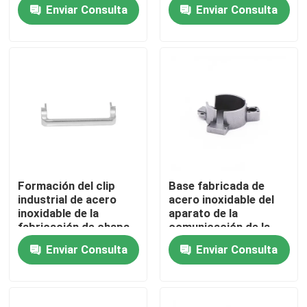
fabricante del metal
Enviar Consulta
Enviar Consulta
Recorrido por la fábrica
Control de calidad
Contacta con nosotros
Noticias
Formación del clip
Base fabricada de
industrial de acero
acero inoxidable del
Casos de trabajo
inoxidable de la
aparato de la
fabricación de chapa
comunicación de la
pieza del corte de
Enviar Consulta
Enviar Consulta
encargo
Moldeo por inyección auto
Muelas inyectables de piezas de electrodomésticos