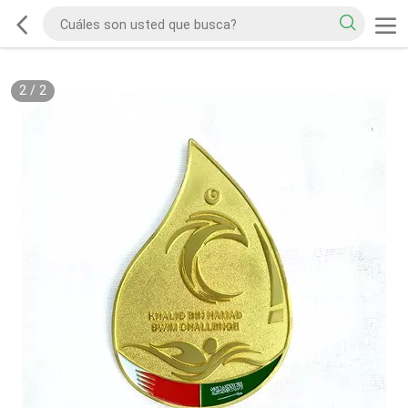
2
/
2