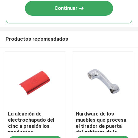
Continuar
Productos recomendados
En casa.
La aleación de
Hardware de los
Productos
electrochapado del
muebles que procesa
cinc a presión los
el tirador de puerta
productos
del gabinete de la
Sobre nosotros