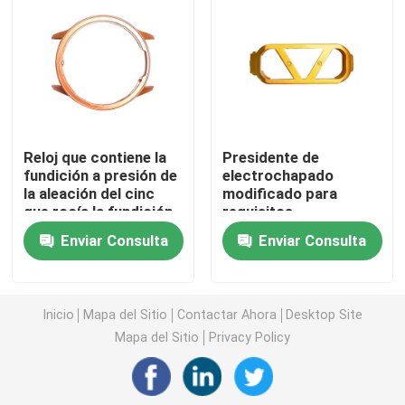
Moldeo por inyección médico
Molde de inyección 2K
Reloj que contiene la
Presidente de
Molde de inyección de plástico
fundición a presión de
electrochapado
la aleación del cinc
modificado para
que rocía la fundición
requisitos
molde de inyección de metal
a presión del marco de
particulares Shell de
Enviar Consulta
Enviar Consulta
encargo del reloj
Bluetooth del proceso
de la fundición a
La aleación de aluminio a presión fundición
presión de la aleación
del cinc
Inicio
Mapa del Sitio
Contactar Ahora
Desktop Site
La aleación del cinc a presión fundición
Mapa del Sitio
Privacy Policy
El trabajar a máquina de encargo del CNC