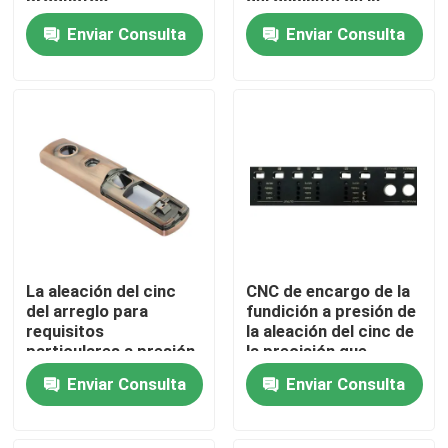
productos
del gabinete de la
electrónicos Shell
fundición a presión de
Enviar Consulta
Enviar Consulta
Accessories del molde
la aleación del cinc
Recorrido por la fábrica
de la fundición
Control de calidad
Contacta con nosotros
Noticias
La aleación del cinc
CNC de encargo de la
Casos de trabajo
del arreglo para
fundición a presión de
requisitos
la aleación del cinc de
particulares a presión
la precisión que
el fundición del molde
trabaja a máquina
Moldeo por inyección auto
Enviar Consulta
Enviar Consulta
inteligente de la
conteniendo el panel
vivienda de la
cerradura
Muelas inyectables de piezas de electrodomésticos