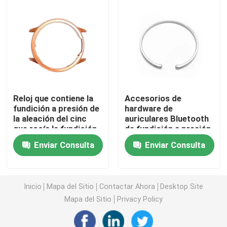
Moldeo por inyección médico
Molde de inyección 2K
Molde de inyección de plástico
Reloj que contiene la
Accesorios de
fundición a presión de
hardware de
la aleación del cinc
auriculares Bluetooth
molde de inyección de metal
que rocía la fundición
de fundición a presión
a presión del marco de
de aleación de zinc
Enviar Consulta
Enviar Consulta
encargo del reloj
con molde de
La aleación de aluminio a presión fundición
múltiples cavidades
La aleación del cinc a presión fundición
Inicio
Mapa del Sitio
Contactar Ahora
Desktop Site
Mapa del Sitio
Privacy Policy
El trabajar a máquina de encargo del CNC