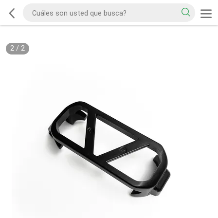
2
/
2